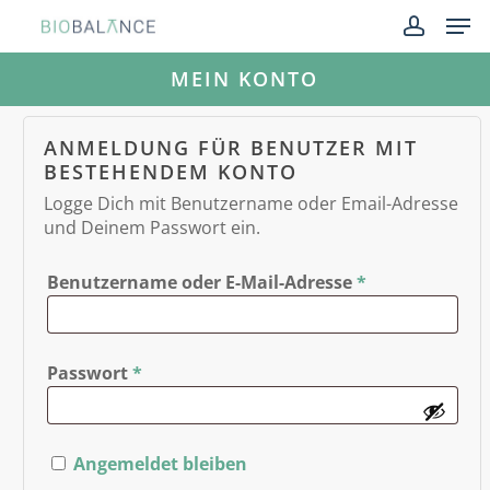
Skip
Men
to
account
main
Close
MEIN KONTO
content
Menu
ANMELDUNG FÜR BENUTZER MIT
BESTEHENDEM KONTO
Logge Dich mit Benutzername oder Email-Adresse
und Deinem Passwort ein.
Benutzername oder E-Mail-Adresse
*
Passwort
*
Angemeldet bleiben